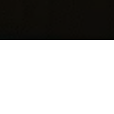
Bienvenue chez Alps
bee
Immergez-vous dans l’univers
captivant d’Alpsbee, où chaque image
évoque une histoire unique. Explorez nos
créations artisanales et laissez-vous
charmer par la passion et la qualité qui
les animent.