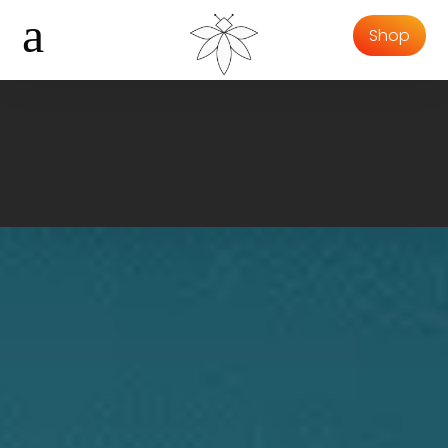


a
Shop