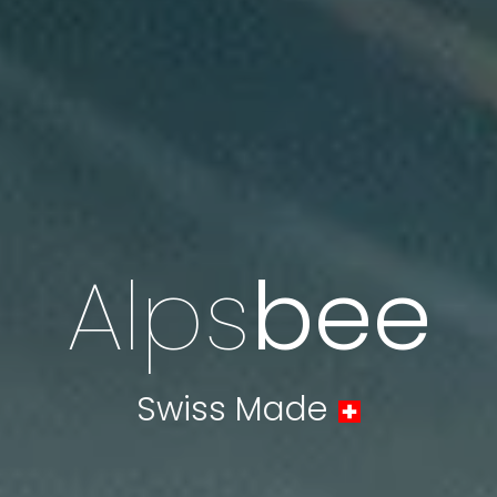
Alps
bee
Swiss Made